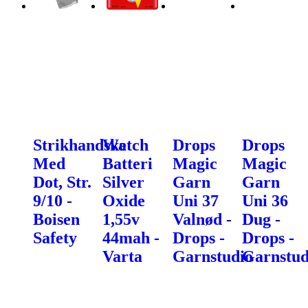
Strikhandske
Watch
Drops
Drops
Med
Batteri
Magic
Magic
Dot, Str.
Silver
Garn
Garn
9/10 -
Oxide
Uni 37
Uni 36
Boisen
1,55v
Valnød -
Dug -
Safety
44mah -
Drops -
Drops -
Varta
Garnstudio
Garnstud