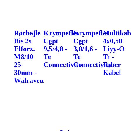
Rørbøjle
Krympeflex
Krympeflex
Multikab
Bis 2s
Cgpt
Cgpt
4x0,50
Elforz.
9,5/4,8 -
3,0/1,6 -
Liyy-O
M8/10
Te
Te
Tr -
25-
Connectivity
Connectivity
Faber
30mm -
Kabel
Walraven