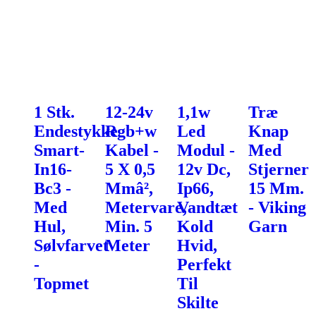
1 Stk.
12-24v
1,1w
Træ
Endestykke
Rgb+w
Led
Knap
Smart-
Kabel -
Modul -
Med
In16-
5 X 0,5
12v Dc,
Stjerner
Bc3 -
Mmâ²,
Ip66,
15 Mm.
Med
Metervare,
Vandtæt
- Viking
Hul,
Min. 5
Kold
Garn
Sølvfarvet
Meter
Hvid,
-
Perfekt
Topmet
Til
Skilte