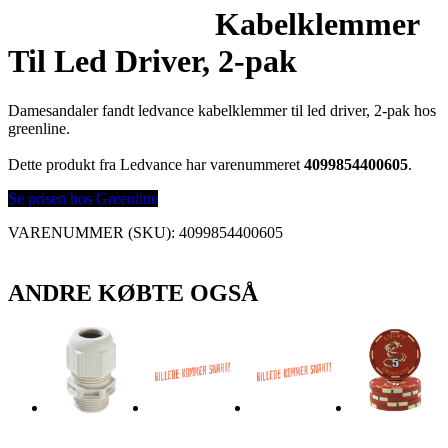
Kabelklemmer
Til Led Driver, 2-pak
Damesandaler fandt ledvance kabelklemmer til led driver, 2-pak hos
greenline.
Dette produkt fra Ledvance har varenummeret
4099854400605
.
Se prisen hos Greenline
VARENUMMER (SKU):
4099854400605
ANDRE KØBTE OGSÅ