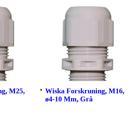
ng, M25,
Wiska Forskruning, M16,
ø4-10 Mm, Grå