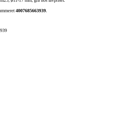
 m25, ø11-17 mm, grå hos lavprisel.
enummeret
4007685663939
.
3939