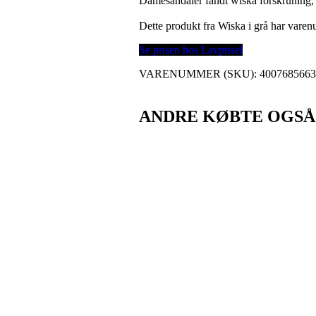
Damesandaler fandt wiska forskruning,
Dette produkt fra Wiska i grå har var
Se prisen hos Lavprisel
VARENUMMER (SKU):
400768566
ANDRE KØBTE OGSÅ