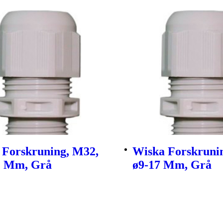
 Forskruning, M32,
Wiska Forskruni
1 Mm, Grå
ø9-17 Mm, Grå