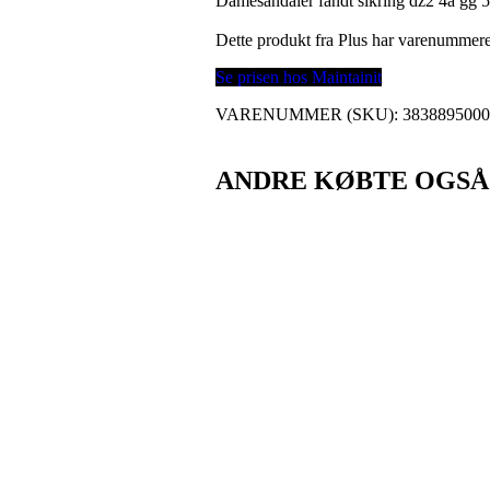
Damesandaler fandt sikring dz2 4a gg 50
Dette produkt fra Plus har varenummer
Se prisen hos Maintainit
VARENUMMER (SKU):
383889500
ANDRE KØBTE OGSÅ