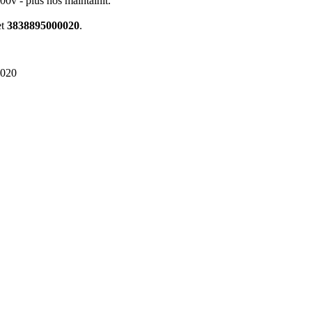
0v - plus hos maintainit.
et
3838895000020
.
0020